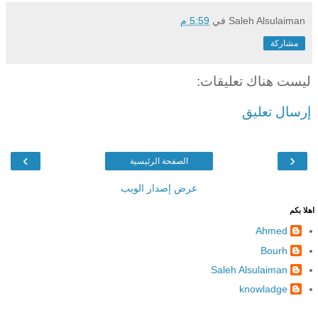
Saleh Alsulaiman
في
5:59 م
مشاركة
ليست هناك تعليقات:
إرسال تعليق
›
‹
الصفحة الرئيسية
عرض إصدار الويب
اهلا بكم
Ahmed
Bourh
Saleh Alsulaiman
knowladge